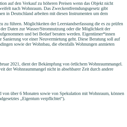
tion auf den Verkauf zu höheren Preisen wenn das Objekt nicht
erzweifelt nach Wohnraum. Das Zweckentfremdungsgesetz gibt
n in Deutschland arbeiten mit diesen Instrumenten um dem
 zu führen. Möglichkeiten der Leerstandserfassung die es zu prüfen
 der Daten zur Wasser/Stromnutzung oder die Möglichkeit der
n aufgenommen und bei Bedarf beraten werden. Eigentümer*innen
 Sanierung vor einer Neuvermietung geht. Diese Beratung soll auf
endingen sowie der Wohnbau, die ebenfalls Wohnungen anmieten
ruar 2021, dient der Bekämpfung von örtlichem Wohnraummangel.
eit der Wohnraummangel nicht in
absehbarer Zeit durch andere
nd von über 6 Monaten sowie von Spekulation mit
Wohnraum, können
ndgesetztes „Eigentum
verpflichtet“).