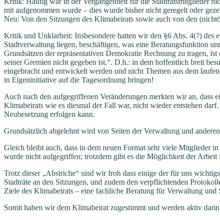
Kritik: Häufig war in der Vergangenheit für die Stadtratsmitglieder n
mit aufgenommen wurde – dies wurde bisher nicht geregelt oder gezei
Neu: Von den Sitzungen des Klimabeirats sowie auch von den (nichtöf
Kritik und Unklarheit: Insbesondere hatten wir den §6 Abs. 4(?) des 
Stadtverwaltung liegen, beschäftigen, was eine Beratungsfunktion unm
Grundsätzen der repräsentativen Demokratie Rechnung zu tragen, ist di
seiner Gremien nicht gegeben ist.“. D.h.: in dem hoffentlich breit be
eingebracht und entwickelt werden und nicht Themen aus dem laufen
in Eigeninitiative auf die Tagesordnung bringen!
Auch nach den aufgegriffenen Veränderungen merkten wir an, dass e
Klimabeirats wie es diesmal der Fall war, nicht wieder entstehen dar
Neubesetzung erfolgen kann.
Grundsätzlich abgelehnt wird von Seiten der Verwaltung und anderen
Gleich bleibt auch, dass in dem neuen Format sehr viele Mitglieder in
wurde nicht aufgegriffen; trotzdem gibt es die Möglichkeit der Arbeit
Trotz dieser „Abstriche“ sind wir froh dass einige der für uns wichti
Stadträte an den Sitzungen, und zudem den verpflichtenden Protokoll
Ziele des Klimabeirats – eine fachliche Beratung für Verwaltung und 
Somit haben wir dem Klimabeirat zugestimmt und werden aktiv darin m