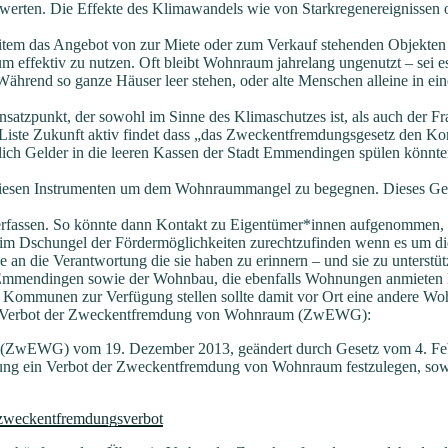
ufwerten. Die Effekte des Klimawandels wie von Starkregenereignissen
eitem das Angebot von zur Miete oder zum Verkauf stehenden Objekten 
m effektiv zu nutzen. Oft bleibt Wohnraum jahrelang ungenutzt – sei 
 Während so ganze Häuser leer stehen, oder alte Menschen alleine in e
Ansatzpunkt, der sowohl im Sinne des Klimaschutzes ist, als auch der 
 Liste Zukunft aktiv findet dass „das Zweckentfremdungsgesetz den K
ch Gelder in die leeren Kassen der Stadt Emmendingen spülen könnte
 diesen Instrumenten um dem Wohnraummangel zu begegnen. Dieses Ges
u erfassen. So könnte dann Kontakt zu Eigentümer*innen aufgenommen
 im Dschungel der Fördermöglichkeiten zurechtzufinden wenn es um di
an die Verantwortung die sie haben zu erinnern – und sie zu unterstüt
Emmendingen sowie der Wohnbau, die ebenfalls Wohnungen anmieten k
n Kommunen zur Verfügung stellen sollte damit vor Ort eine andere Wo
 das Verbot der Zweckentfremdung von Wohnraum (ZwEWG):
(ZwEWG) vom 19. Dezember 2013, geändert durch Gesetz vom 4. Feb
zung ein Verbot der Zweckentfremdung von Wohnraum festzulegen, sow
zweckentfremdungsverbot