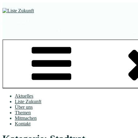
Zum
Inhalt
springen
Liste Zukunft
Gemeinsam für ein soziales, klimafreundliches und wirklich nachha
Aktuelles
Liste Zukunft
Über uns
Themen
Mitmachen
Kontakt