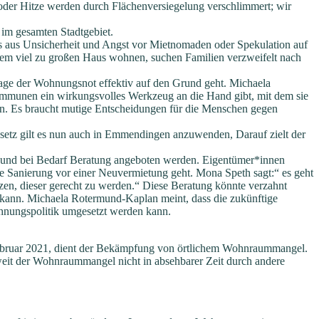
 oder Hitze werden durch Flächenversiegelung verschlimmert; wir
im gesamten Stadtgebiet.
es aus Unsicherheit und Angst vor Mietnomaden oder Spekulation auf
inem viel zu großen Haus wohnen, suchen Familien verzweifelt nach
Frage der Wohnungsnot effektiv auf den Grund geht. Michaela
ommunen ein wirkungsvolles Werkzeug an die Hand gibt, mit dem sie
n. Es braucht mutige Entscheidungen für die Menschen gegen
etz gilt es nun auch in Emmendingen anzuwenden, Darauf zielt der
, und bei Bedarf Beratung angeboten werden. Eigentümer*innen
e Sanierung vor einer Neuvermietung geht. Mona Speth sagt:“ es geht
zen, dieser gerecht zu werden.“ Diese Beratung könnte verzahnt
ann. Michaela Rotermund-Kaplan meint, dass die zukünftige
hnungspolitik umgesetzt werden kann.
ruar 2021, dient der Bekämpfung von örtlichem Wohnraummangel.
eit der Wohnraummangel nicht in absehbarer Zeit durch andere