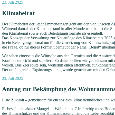
Veröffentlicht
23. Juli 2025
am
Klimabeirat
Der Klimabeirat der Stadt Emmendingen geht auf den von unseren Akt
Während damals der Klimanotstand in aller Munde war, hat ist die Sit
den Klimabeirat sowie auch Beteiligungsformate als essentiell.
Das Konzept der Verwaltung zur Neuauflage des Klimabeirats 2025 sti
in ein Beteiligungsformat um für die Umsetzung von Klimaschutzprojekte
die Frage, ob für dieses Format überhaupt der Name „Beirat“ überha
Wir sahen einerseits die Wünsche aus den Gremien und die Ansätze de
Konflikt zerbricht und scheitert. So daher stellten wir gemeinsam mi
wollen. Das Ziel sollte sein, weiterhin einen effektiven, funktioniere
Der umfangreiche Ergänzungsantrag wurde gemeinsam mit den Grünen
Veröffentlicht
23. Juli 2025
am
Antrag zur Bekämpfung des Wohnraummang
Liste Zukunft – gemeinsam für ein soziales, klimafreundliches und 
Es besteht ein akuter Mangel an Wohnraum. Gleichzeitig muss Boden
des Klimaschutzes und der Klimaanpassung hängt die Lebensqualität m