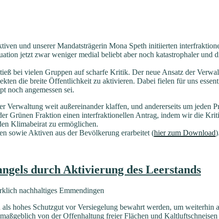
iven und unserer Mandatsträgerin Mona Speth initiierten interfrakti
uation jetzt zwar weniger medial beliebt aber noch katastrophaler und
eß bei vielen Gruppen auf scharfe Kritik. Der neue Ansatz der Verwal
n die breite Öffentlichkeit zu aktivieren. Dabei fielen für uns essenti
upt noch angemessen sei.
r Verwaltung weit außereinander klaffen, und andererseits um jeden Pr
t der Grünen Fraktion einen interfraktionellen Antrag, indem wir die 
nden Klimabeirat zu ermöglichen.
 sowie Aktiven aus der Bevölkerung erarbeitet (
hier zum Download
)
els durch Aktivierung des Leerstands
wirklich nachhaltiges Emmendingen
 als hohes Schutzgut vor Versiegelung bewahrt werden, um weiterhin 
aßgeblich von der Offenhaltung freier Flächen und Kaltluftschneisen a