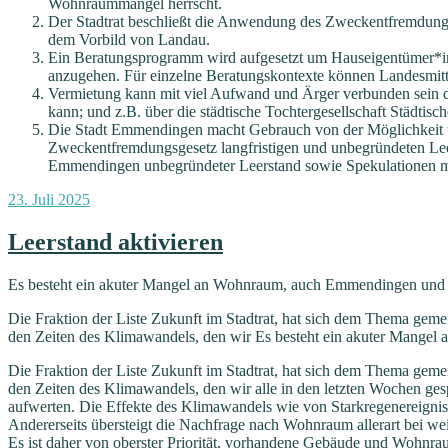
Wohnraummangel herrscht.
Der Stadtrat beschließt die Anwendung des Zweckentfremdun
dem Vorbild von Landau.
Ein Beratungsprogramm wird aufgesetzt um Hauseigentümer*in
anzugehen. Für einzelne Beratungskontexte können Landesmit
Vermietung
kann
mit viel Aufwand und Ärger verbunden sein 
kann; und z.B. über die städtische Tochtergesellschaft
Städtisc
Die Stadt Emmendingen macht Gebrauch von der Möglichkeit 
Zweckentfremdungsgesetz langfristigen und unbegründeten Lee
Emmendingen unbegründeter Leerstand sowie Spekulationen 
Veröffentlicht
23. Juli 2025
am
Leerstand aktivieren
Es besteht ein akuter Mangel an Wohnraum, auch Emmendingen und d
Die Fraktion der Liste Zukunft im Stadtrat, hat sich dem Thema geme
den Zeiten des Klimawandels, den wir Es besteht ein akuter Mange
Die Fraktion der Liste Zukunft im Stadtrat, hat sich dem Thema geme
den Zeiten des Klimawandels, den wir alle in den letzten Wochen ges
aufwerten. Die Effekte des Klimawandels wie von Starkregenereigni
Andererseits übersteigt die Nachfrage nach Wohnraum allerart bei w
Es ist daher von oberster Priorität, vorhandene Gebäude und Wohnrau