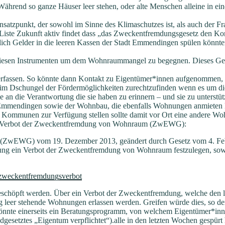
 Während so ganze Häuser leer stehen, oder alte Menschen alleine in e
Ansatzpunkt, der sowohl im Sinne des Klimaschutzes ist, als auch der 
 Liste Zukunft aktiv findet dass „das Zweckentfremdungsgesetz den K
ch Gelder in die leeren Kassen der Stadt Emmendingen spülen könnte
 diesen Instrumenten um dem Wohnraummangel zu begegnen. Dieses Ges
u erfassen. So könnte dann Kontakt zu Eigentümer*innen aufgenommen
 im Dschungel der Fördermöglichkeiten zurechtzufinden wenn es um di
an die Verantwortung die sie haben zu erinnern – und sie zu unterstüt
Emmendingen sowie der Wohnbau, die ebenfalls Wohnungen anmieten k
n Kommunen zur Verfügung stellen sollte damit vor Ort eine andere Wo
 das Verbot der Zweckentfremdung von Wohnraum (ZwEWG):
(ZwEWG) vom 19. Dezember 2013, geändert durch Gesetz vom 4. Feb
zung ein Verbot der Zweckentfremdung von Wohnraum festzulegen, sow
zweckentfremdungsverbot
eschöpft werden. Über ein Verbot der Zweckentfremdung, welche den 
stig leer stehende Wohnungen erlassen werden. Greifen würde dies, so
nnte einerseits ein Beratungsprogramm, von welchem Eigentümer*innen
gesetztes „Eigentum verpflichtet“).alle in den letzten Wochen gespür