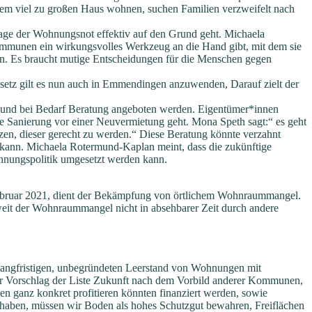
inem viel zu großen Haus wohnen, suchen Familien verzweifelt nach
Frage der Wohnungsnot effektiv auf den Grund geht. Michaela
ommunen ein wirkungsvolles Werkzeug an die Hand gibt, mit dem sie
n. Es braucht mutige Entscheidungen für die Menschen gegen
etz gilt es nun auch in Emmendingen anzuwenden, Darauf zielt der
, und bei Bedarf Beratung angeboten werden. Eigentümer*innen
e Sanierung vor einer Neuvermietung geht. Mona Speth sagt:“ es geht
zen, dieser gerecht zu werden.“ Diese Beratung könnte verzahnt
ann. Michaela Rotermund-Kaplan meint, dass die zukünftige
hnungspolitik umgesetzt werden kann.
ruar 2021, dient der Bekämpfung von örtlichem Wohnraummangel.
eit der Wohnraummangel nicht in absehbarer Zeit durch andere
langfristigen, unbegründeten Leerstand von Wohnungen mit
 der Vorschlag der Liste Zukunft nach dem Vorbild anderer Kommunen,
 ganz konkret profitieren könnten finanziert werden, sowie
t haben, müssen wir Boden als hohes Schutzgut bewahren, Freiflächen