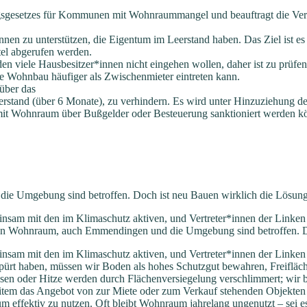
gsgesetzes für Kommunen mit
Wohnraummangel und beauftragt die Ver
nen zu unterstützen, die
Eigentum im Leerstand haben. Das Ziel ist e
tel
abgerufen werden.
den viele Hausbesitzer*innen
nicht eingehen wollen, daher
ist
zu prüfen
he Wohnbau häufiger als Zwischenmieter eintreten kann.
über das
rstand (über 6 Monate), zu
verhindern. Es wird
unter Hinzuziehung de
mit
Wohnraum über Bußgelder oder Besteuerung sanktioniert werden k
ie Umgebung sind betroffen. Doch ist neu Bauen wirklich die Lösung
insam mit den im Klimaschutz aktiven, und Vertreter*innen der Linken 
l an Wohnraum, auch Emmendingen und die Umgebung sind betroffen. D
insam mit den im Klimaschutz aktiven, und Vertreter*innen der Linken 
pürt haben, müssen wir Boden als hohes Schutzgut bewahren, Freifläche
ssen oder Hitze werden durch Flächenversiegelung verschlimmert; wir
eitem das Angebot von zur Miete oder zum Verkauf stehenden Objekten 
m effektiv zu nutzen. Oft bleibt Wohnraum jahrelang ungenutzt – sei 