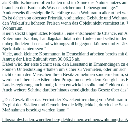
als Kaltluftschneisen offen halten und im Sinne des Naturschutzes a
brauchen den Boden als Wasserspeicher und Lebensgrundlage.“
Andererseits übersteigt die Nachfrage nach Wohnraum allerart bei w
Es ist daher von oberster Priorität, vorhandene Gebäude und Wohnrau
den Verkauf zu höheren Preisen wenn das Objekt nicht vermietet ist.
Wohnraum.
Hierin steckt ungenutztes Potential, eine entscheidende Chance, ein 
Rotermund-Kaplan, Landtagskandidatin der Linken und selbst in der
unbegründetem Leerstand wirkungsvoll begegnen können und zusätzli
Spekulationsinteressen.“
Viele, auch kleinere Kommunen in Deutschland arbeiten bereits mit
Antrag der Liste Zukunft vom 30.06.25 ab.
Dabei wird der erste Schritt sein, den Leerstand in Emmendingen z
können Unterstützung erhalten um sicher zu Vermieten, oder um sich
nicht darum den Menschen Ihren Besitz zu nehmen sondern darum, sie 
werden mit bereits existierenden Programmen wie dem Energiehaus 
Landesregierung auch mutig Ideen entwickeln sollte und Geldern de
Auch weitere Schritte darüber hinaus ermöglicht das Gesetz über
„Das Gesetz über das Verbot der Zweckentfremdung von Wohnraum 
Es gibt den Städten und Gemeinden die Möglichkeit, durch eine Sat
Maßnahmen beseitigt werden kann.“
https://mlw.baden-wuerttemberg.de/de/bauen-wohnen/wohnungsbau/