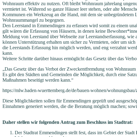
Wohnraum effektiv zu nutzen. Oft bleibt Wohnraum jahrelang ungenut
vermietet ist. Während so ganze Häuser leer stehen, oder alte Mens
Kommunen ein Werkzeug an die Hand, mit dem sie unbegründetem Le
Wohnraummangel zu begegnen.
Den Leerstand in Emmendingen zu erfassen wird somit zu einem unab
gilt wären die Erfassung von Häusern, in denen keine Bewohner*inn
Meldung von Leerstand über Webseite zur Leerstandserfassung, wie 
können Unterstützung erhalten um sicher zu Vermieten, oder um sich
die Leerstands Erfassung hin möglich werden, und eng verzahnt we
kann.
Weitere Schritte darüber hinaus ermöglicht das Gesetz über das 
„Das Gesetz über das Verbot der Zweckentfremdung von Wohnraum 
Es gibt den Städten und Gemeinden die Möglichkeit, durch eine Satz
Maßnahmen beseitigt werden kann.“
https://mlw.baden-wuerttemberg.de/de/bauen-wohnen/wohnungsbau/
Diese Möglichkeiten sollen für Emmendingen geprüft und ausgeschö
Einnahmen generiert werden, die die Beratung möglich machen; sow
Daher stellen wir folgenden Antrag zum Beschluss im Stadtrat:
Der Stadtrat Emmendingen stellt fest, dass im Gebiet der Sta