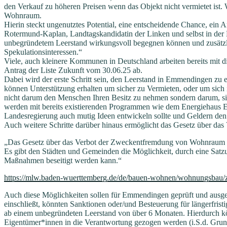
den Verkauf zu höheren Preisen wenn das Objekt nicht vermietet ist.
Wohnraum.
Hierin steckt ungenutztes Potential, eine entscheidende Chance, ein 
Rotermund-Kaplan, Landtagskandidatin der Linken und selbst in der
unbegründetem Leerstand wirkungsvoll begegnen können und zusätzli
Spekulationsinteressen.“
Viele, auch kleinere Kommunen in Deutschland arbeiten bereits mit
Antrag der Liste Zukunft vom 30.06.25 ab.
Dabei wird der erste Schritt sein, den Leerstand in Emmendingen z
können Unterstützung erhalten um sicher zu Vermieten, oder um sich
nicht darum den Menschen Ihren Besitz zu nehmen sondern darum, sie 
werden mit bereits existierenden Programmen wie dem Energiehaus 
Landesregierung auch mutig Ideen entwickeln sollte und Geldern de
Auch weitere Schritte darüber hinaus ermöglicht das Gesetz über
„Das Gesetz über das Verbot der Zweckentfremdung von Wohnraum 
Es gibt den Städten und Gemeinden die Möglichkeit, durch eine Sat
Maßnahmen beseitigt werden kann.“
https://mlw.baden-wuerttemberg.de/de/bauen-wohnen/wohnungsbau/
Auch diese Möglichkeiten sollen für Emmendingen geprüft und ausg
einschließt, könnten Sanktionen oder/und Besteuerung für längerfri
ab einem unbegründeten Leerstand von über 6 Monaten. Hierdurch kö
Eigentümer*innen in die Verantwortung gezogen werden (i.S.d. Grund