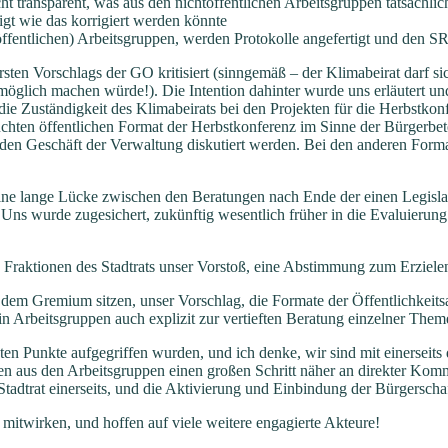
icht transparent, was aus den nichtöffentlichen Arbeitsgruppen tatsächl
gt wie das korrigiert werden könnte
fentlichen) Arbeitsgruppen, werden Protokolle angefertigt und den SR 
ersten Vorschlags der GO kritisiert (sinngemäß – der Klimabeirat darf 
öglich machen würde!). Die Intention dahinter wurde uns erläutert und 
e Zuständigkeit des Klimabeirats bei den Projekten für die Herbstkonfe
suchten öffentlichen Format der Herbstkonferenz im Sinne der Bürgerbete
den Geschäft der Verwaltung diskutiert werden. Bei den anderen For
ine lange Lücke zwischen den Beratungen nach Ende der einen Legisla
f. Uns wurde zugesichert, zukünftig wesentlich früher in die Evaluieru
 Fraktionen des Stadtrats unser Vorstoß, eine Abstimmung zum Erziele
 dem Gremium sitzen, unser Vorschlag, die Formate der Öffentlichkeitsa
 in Arbeitsgruppen auch explizit zur vertieften Beratung einzelner Them
gsten Punkte aufgegriffen wurden, und ich denke, wir sind mit einerseits
en aus den Arbeitsgruppen einen großen Schritt näher an direkter Komm
Stadtrat einerseits, und die Aktivierung und Einbindung der Bürgerschaf
itwirken, und hoffen auf viele weitere engagierte Akteure!