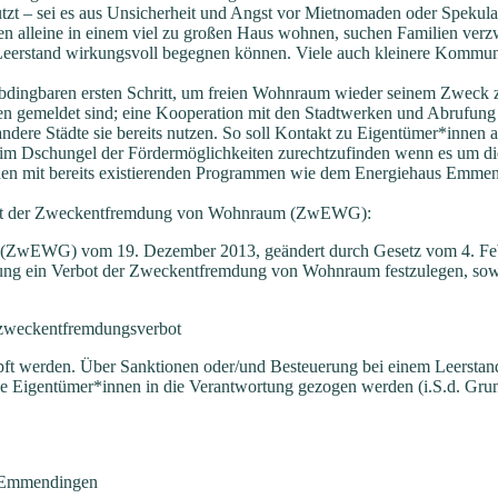
zt – sei es aus Unsicherheit und Angst vor Mietnomaden oder Spekula
chen alleine in einem viel zu großen Haus wohnen, suchen Familien v
erstand wirkungsvoll begegnen können. Viele auch kleinere Kommune
dingbaren ersten Schritt, um freien Wohnraum wieder seinem Zweck zu
en gemeldet sind; eine Kooperation mit den Stadtwerken und Abrufung
andere Städte sie bereits nutzen. So soll Kontakt zu Eigentümer*inne
 im Dschungel der Fördermöglichkeiten zurechtzufinden wenn es um die
rden mit bereits existierenden Programmen wie dem Energiehaus Emm
Verbot der Zweckentfremdung von Wohnraum (ZwEWG):
(ZwEWG) vom 19. Dezember 2013, geändert durch Gesetz vom 4. Feb
ung ein
Verbot der Zweckentfremdung von Wohnraum festzulegen, sow
zweckentfremdungsverbot
pft werden. Über Sanktionen
oder/und Besteuerung bei einem Leersta
ie
Eigentümer*innen in die Verantwortung gezogen werden (i.S.d. Gru
dt Emmendingen