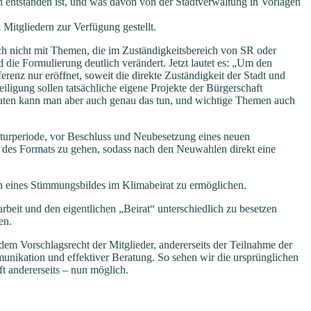
ich entstanden ist, und was davon von der Stadtverwaltung in Vorlagen
Mitgliedern zur Verfügung gestellt.
sich nicht mit Themen, die im Zuständigkeitsbereich von SR oder
die Formulierung deutlich verändert. Jetzt lautet es: „Um den
renz nur eröffnet, soweit die direkte Zuständigkeit der Stadt und
iligung sollen tatsächliche eigene Projekte der Bürgerschaft
maten kann man aber auch genau das tun, und wichtige Themen auch
turperiode, vor Beschluss und Neubesetzung eines neuen
ng des Formats zu gehen, sodass nach den Neuwahlen direkt eine
n eines Stimmungsbildes im Klimabeirat zu ermöglichen.
rbeit und den eigentlichen „Beirat“ unterschiedlich zu besetzen
en.
 dem Vorschlagsrecht der Mitglieder, andererseits der Teilnahme der
unikation und effektiver Beratung. So sehen wir die ursprünglichen
t andererseits – nun möglich.