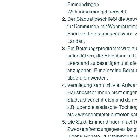
Emmendingen
Wohnraummangel herrscht.
Der Stadtrat beschließt die A
für Kommunen mit
Wohnraummang
Form der Leerstandserfassung 
Landau.
Ein Beratungsprogramm wird au
unterstützen, die
Eigentum im Le
Leerstand zu beseitigen und di
anzugehen. Für einzelne Berat
abgerufen werden.
Vermietung
kann
mit viel Aufwa
Hausbesitzer*innen
nicht einge
Stadt aktiver eintreten und den
H
z.B. über die städtische Tochter
als Zwischenmieter eintreten ka
Die Stadt Emmendingen macht G
Zweckentfremdungsgesetz langf
(über 6 Monate), zu
verhindern. 