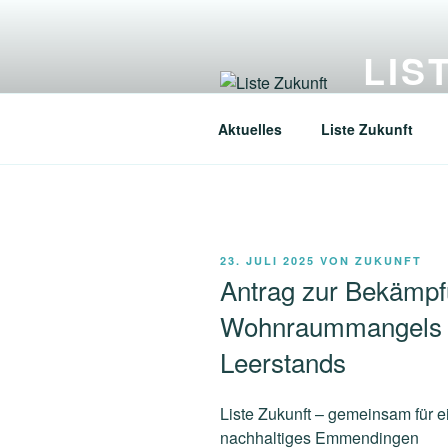
Zum
Inhalt
LIS
springen
Gemeinsam f
Aktuelles
Liste Zukunft
VERÖFFENTLICHT
23. JULI 2025
VON
ZUKUNFT
AM
Antrag zur Bekämpf
Wohnraummangels d
Leerstands
Liste Zukunft – gemeinsam für ei
nachhaltiges Emmendingen