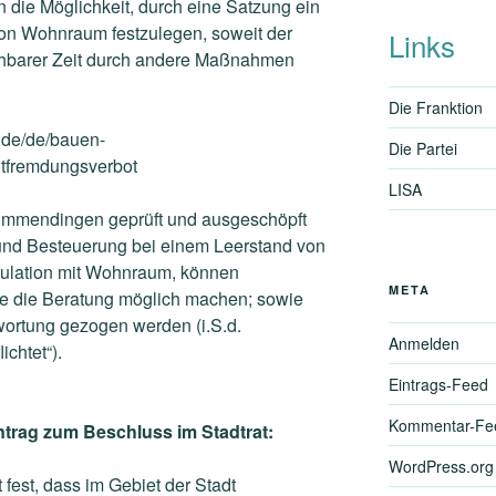
 die Möglichkeit, durch eine Satzung ein
on Wohnraum festzulegen, soweit der
Links
hbarer Zeit durch andere Maßnahmen
Die Franktion
.de/de/bauen-
Die Partei
tfremdungsverbot
LISA
 Emmendingen geprüft und ausgeschöpft
und Besteuerung bei einem Leerstand von
ulation mit
Wohnraum, können
META
ie die Beratung möglich machen; sowie
wortung gezogen werden (i.S.d.
Anmelden
lichtet“).
Eintrags-Feed
Kommentar-Fe
ntrag zum Beschluss im Stadtrat:
WordPress.org
fest, dass im Gebiet der Stadt