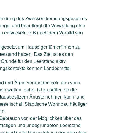
nwendung des Zweckentfremdungsgesetzes
el und beauftragt die Verwaltung eine
zu
entwickeln. z.B nach dem Vorbild von
fgesetzt um Hauseigentümer*innen zu
erstand haben. Das Ziel ist es den
e Gründe
für den Leerstand aktiv
ungskontexte können Landesmittel
nd und Ärger verbunden sein den viele
hen wollen, daher
ist
zu prüfen ob die
ausbesitzern Ängste nehmen kann; und
gesellschaft
Städtische Wohnbau häufiger
nn.
ebrauch von der Möglichkeit über das
ristigen und unbegründeten Leerstand
Es wird
unter Hinzuziehung der Beispiele