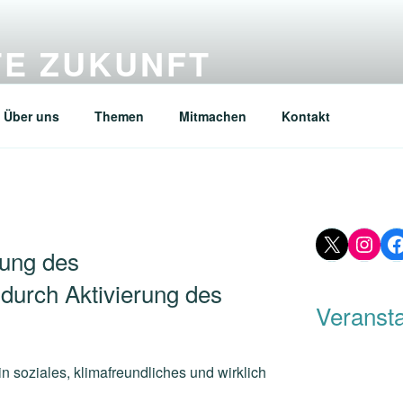
TE ZUKUNFT
ür ein soziales, klimafreundliches und wirklich nachhaltiges
Über uns
Themen
Mitmachen
Kontakt
X
Inst
F
ung des
urch Aktivierung des
Veranst
n soziales, klimafreundliches und wirklich