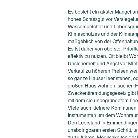
Es besteht ein akuter Mangel a
hohes Schutzgut vor Versiegelu
Wasserspeicher und Lebensgrun
Klimaschutzes und der Klimaan
maßgeblich von der Offenhaltung
Es ist daher von oberster Prio
effektiv zu nutzen. Oft bleibt W
Unsicherheit und Angst vor Mie
Verkauf zu höheren Preisen wenn
so ganze Häuser leer stehen, od
großen Haus wohnen, suchen Fa
Zweckentfremdungsgesetz gibt
mit dem sie unbegründetem Lee
Viele auch kleinere Kommunen i
Instrumenten um dem Wohnrau
Den Leerstand in Emmendingen 
unabdingbaren ersten Schritt,
zu zu führen. Möglichkeiten der 