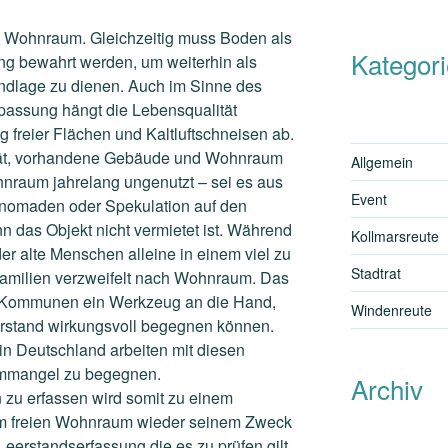
n Wohnraum. Gleichzeitig muss Boden als
Kategor
ng bewahrt werden, um weiterhin als
dlage zu dienen. Auch im Sinne des
passung hängt die Lebensqualität
 freier Flächen und Kaltluftschneisen ab.
rität, vorhandene Gebäude und Wohnraum
Allgemein
ohnraum jahrelang ungenutzt – sei es aus
Event
tnomaden oder Spekulation auf den
 das Objekt nicht vermietet ist. Während
Kollmarsreute
er alte Menschen alleine in einem viel zu
Stadtrat
milien verzweifelt nach Wohnraum. Das
 Kommunen ein Werkzeug an die Hand,
Windenreute
rstand wirkungsvoll begegnen können.
n Deutschland arbeiten mit diesen
mmangel zu begegnen.
Archiv
zu erfassen wird somit zu einem
 um freien Wohnraum wieder seinem Zweck
Leerstandserfassung die es zu prüfen gilt