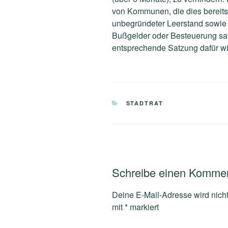
von
Kommunen, die dies bereit
unbegründeter Leerstand sowie
Bußgelder oder Besteuerung san
entsprechende Satzung dafür wir
KATEGORIEN
STADTRAT
Schreibe einen Komme
Deine E-Mail-Adresse wird nicht 
mit
*
markiert