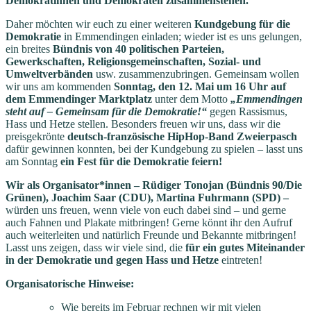
Demokratinnen und Demokraten zusammenstehen.
Daher möchten wir euch zu einer weiteren
Kundgebung für die
Demokratie
in Emmendingen einladen; wieder ist es uns gelungen,
ein breites
Bündnis von 40 politischen Parteien,
Gewerkschaften, Religionsgemeinschaften, Sozial- und
Umweltverbänden
usw. zusammenzubringen. Gemeinsam wollen
wir uns am kommenden
Sonntag, den 12. Mai um 16 Uhr auf
dem Emmendinger Marktplatz
unter dem Motto
„Emmendingen
steht auf – Gemeinsam für die Demokratie!“
gegen Rassismus,
Hass und Hetze stellen. Besonders freuen wir uns, dass wir die
preisgekrönte
deutsch-französische HipHop-Band Zweierpasch
dafür gewinnen konnten, bei der Kundgebung zu spielen – lasst uns
am Sonntag
ein Fest für die Demokratie feiern!
Wir als Organisator*innen – Rüdiger Tonojan (Bündnis 90/Die
Grünen), Joachim Saar (CDU), Martina Fuhrmann (SPD) –
würden uns freuen, wenn viele von euch dabei sind – und gerne
auch Fahnen und Plakate mitbringen! Gerne könnt ihr den Aufruf
auch weiterleiten und natürlich Freunde und Bekannte mitbringen!
Lasst uns zeigen, dass wir viele sind, die
für ein gutes Miteinander
in der Demokratie und gegen Hass und Hetze
eintreten!
Organisatorische Hinweise:
Wie bereits im Februar rechnen wir mit vielen