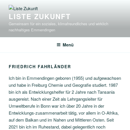
Zum
Inhalt
LISTE ZUKUNFT
springen
Gemeinsam für ein soziales, klimafreundliches und wirklich
nachhaltiges Emmendingen
Menü
FRIEDRICH FAHRLÄNDER
Ich bin in Emmendingen geboren (1955) und aufgewachsen
und habe in Freiburg Chemie und Geografie studiert. 1987
bin ich als Entwicklungshelfer für 2 Jahre nach Tansania
ausgereist. Nach einer Zeit als Lehrgangsleiter für
Umweltberufe in Bonn war ich über 20 Jahre in der
Entwicklungs-zusammenarbeit tätig, vor allem in O-Afrika,
auf dem Balkan und im Nahen und Mittleren Osten. Seit
2021 bin ich im Ruhestand, dabei gelegentlich noch